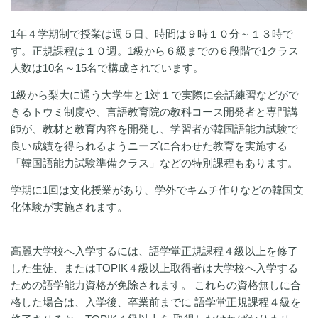
1年４学期制で授業は週５日、時間は９時１０分～１３時で
す。正規課程は１０週。1級から６級までの６段階で1クラス
人数は10名～15名で構成されています。
1級から梨大に通う大学生と1対１で実際に会話練習などがで
きるトウミ制度や、言語教育院の教科コース開発者と専門講
師が、教材と教育内容を開発し、学習者が韓国語能力試験で
良い成績を得られるようニーズに合わせた教育を実施する
「韓国語能力試験準備クラス」などの特別課程もあります。
学期に1回は文化授業があり、学外でキムチ作りなどの韓国文
化体験が実施されます。
高麗大学校へ入学するには、語学堂正規課程４級以上を修了
した生徒、またはTOPIK４級以上取得者は大学校へ入学する
ための語学能力資格が免除されます。 これらの資格無しに合
格した場合は、入学後、卒業前までに 語学堂正規課程４級を