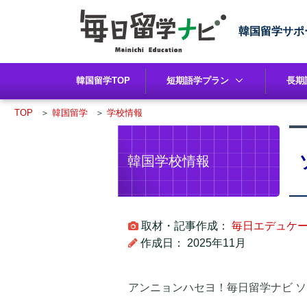
韓国留学サポ
韓国留学TOP
短期語学プラン
長期
TOP
＞
韓国留学
＞
学校情報
韓国学校情報
取材・記事作成：
毎日エデュケー
作成日： 2025年11月
アンニョンハセヨ！毎日留学ナビ 