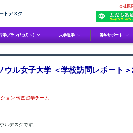
会社概
ートデスク
語学プラン(3カ月～)
大学進学
留学サポート
ソウル女子大学 ＜学校訪問レポート＞202
ション 韓国留学チーム
ソウルデスクです。