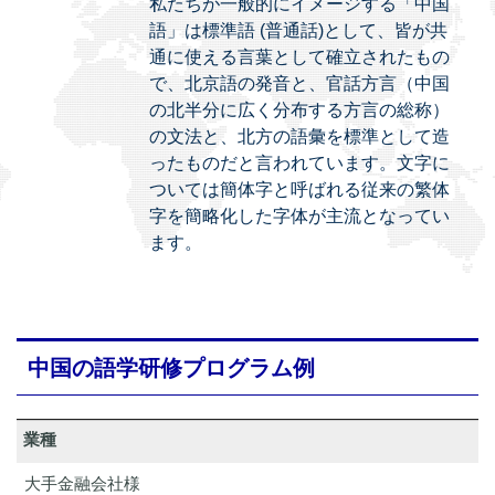
私たちが一般的にイメージする「中国
語」は標準語 (普通話)として、皆が共
通に使える言葉として確立されたもの
で、北京語の発音と、官話方言（中国
の北半分に広く分布する方言の総称）
の文法と、北方の語彙を標準として造
ったものだと言われています。文字に
ついては簡体字と呼ばれる従来の繁体
字を簡略化した字体が主流となってい
ます。
中国の語学研修プログラム例
業種
大手金融会社様