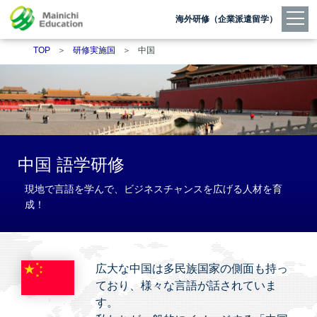
海外研修（企業派遣留学）
TOP
＞
研修実施国
＞
中国
中国 語学研修
現地で言語を学んで、ビジネスチャンスを広げる人材を育
成！
広大な中国は多民族国家の側面も持っ
ており、様々な言語が話されていま
す。