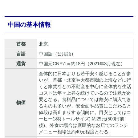
中国の基本情報
首都
北京
言語
中国語（公用語）
通貨
中国元CNY\1＝約18円（2021年3月現在）
全体的に日本よりも若干安く感じることが多
いが、首都・北京や大都市圏の上海などに行
くと家賃などの不動産を中心に全体的な生活
コストは年々上昇を続けているので注意が必
要となる。食料品については割安に購入でき
物価
るものも多いが、安全面や品質にこだわると
値段は高止まりする傾向に。目安としてはコ
ーヒー1杯(トールサイズ) 約29元(500円前
後)、外食の場合は庶民的なお店でのランチ
メニュー相場は約40元程度となる。