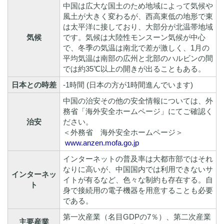
中国は広大な国土のため地域によって気候や
風土が大きく変わるが、西高東低の地形で東
は太平洋に接しており、大部分が北温帯地域
気候
です。気候は大陸性モンスーン気候が中心
で、冬季の気温は南北で差が激しく、1月の
平均気温は南部の広州と北部のハルビンの間
では約35℃以上の開きが出ることもある。
日本との時差
-1時間 (日本の方が1時間進んでいます)
中国の治安その他の安全情報については、外
務省「海外安全ホームページ」にてご確認く
治安
ださい。
＜外務省 海外安全ホームページ＞
www.anzen.mofa.go.jp
インターネットの普及率は大都市部ではそれ
なりに高いが、中国国内では利用できないサ
インターネッ
イトが有るなど、色々な制約も存在する。自
ト
身で接続用の電子機器を用意することも必要
である。
第一次産業（名目GDPの7％）、第二次産業
主要産業