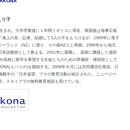
AKONA
えり子
東京生まれ。大学卒業後に１年間イギリスに滞在、帰国後は海事広報
「海上の友」記者。結婚して3人の子をもうけるが、1989年に母子
ーランド（NZ）に渡り、その後NZ人と再婚。1990年から地元
日本語教師として教える。2001年に退職し、高校に隣接した場所
学や高校に留学を希望する生徒たちのための準備校・補習校として
KONA(エバコナ)を開校する。2008年８月には共同通信社発信、日
で掲載中の「日本遠望」でその教育活動が紹介された。ニュージー
話、スカイプでの無料教育相談も受けている。