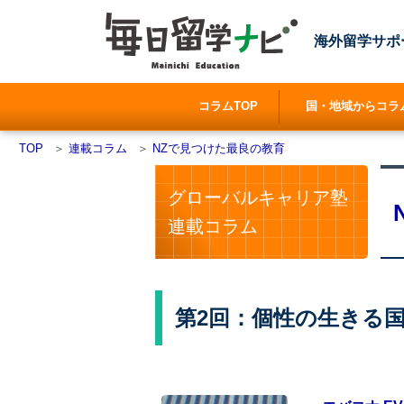
海外留学サポ
コラムTOP
国・地域からコラ
TOP
＞
連載コラム
＞
NZで見つけた最良の教育
グローバルキャリア塾
連載コラム
第2回：個性の生きる