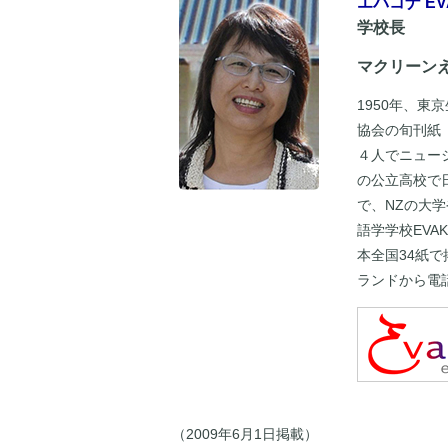
エバコナ EV
学校長
マクリーン
1950年、
協会の旬刊紙
４人でニュージ
の公立高校で
で、NZの大
語学学校EVA
本全国34紙
ランドから電
（2009年6月1日掲載）