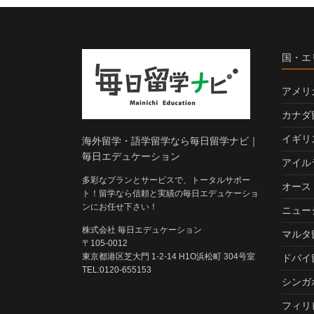
国・エ
アメリ
カナダ
イギリ
海外留学・語学留学なら毎日留学ナビ｜
毎日エデュケーション
アイル
多彩なプランとサービスで、トータルサポー
オース
ト！留学なら信頼と実績の毎日エデュケーショ
ンにお任せ下さい！
ニュー
株式会社 毎日エデュケーション
マルタ
〒105-0012
東京都港区芝大門 1-2-14 H1O浜松町 304号室
ドバイ
TEL:0120-655153
シンガ
フィリ