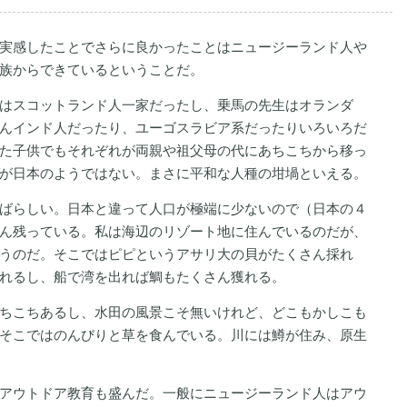
実感したことでさらに良かったことはニュージーランド人や
族からできているということだ。
はスコットランド人一家だったし、乗馬の先生はオランダ
んインド人だったり、ユーゴスラビア系だったりいろいろだ
た子供でもそれぞれが両親や祖父母の代にあちこちから移っ
が日本のようではない。まさに平和な人種の坩堝といえる。
ばらしい。日本と違って人口が極端に少ないので（日本の４
ん残っている。私は海辺のリゾート地に住んでいるのだが、
うのだ。そこではピピというアサリ大の貝がたくさん採れ
れるし、船で湾を出れば鯛もたくさん獲れる。
ちこちあるし、水田の風景こそ無いけれど、どこもかしこも
そこではのんびりと草を食んでいる。川には鱒が住み、原生
アウトドア教育も盛んだ。一般にニュージーランド人はアウ