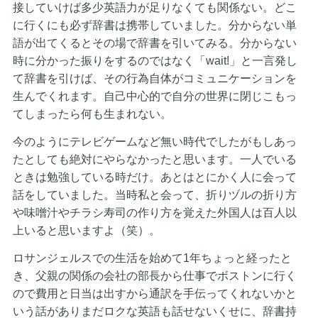
接していけば多少英語力が足りなくても関係ない。どこ
に行くにも必ず辞書は携帯していました。分からない単
語が出てくるとその場で辞書を引いてみる。分からない
時に分かった振りをするのではなく「wait!」と一言発し
て辞書を引けば、その行為自体がコミュニケーションを
生んでくれます。自己中心的で自分の世界に閉じこもっ
てしまったら何も生まれない。
今のようにテレビゲームなど無い時代でしたがもしあっ
たとしても絶対にやらなかったと思います。一人でいる
ときは勉強している時だけ。あとはとにかく人に会って
話をしていました。当時私と会って、折りヅルの折り方
や味噌汁やチラシ寿司の作り方を覚えた外国人は百人以
上いると思いますよ（笑）。
ロサンジェルスでの生活を始めて1年ちょっと経ったと
き、父親の関係の会社の部長から仕事でボストンに行く
ので費用と日当は出すから通訳を手伝ってくれないかと
いう話がありまだロクな英語も話せないくせに、辞書持