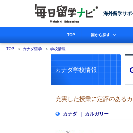
海外留学サポ
TOP
国から探す
TOP
＞
カナダ留学
＞
学校情報
カナダ学校情報
充実した授業に定評のあるカ
カナダ
|
カルガリー