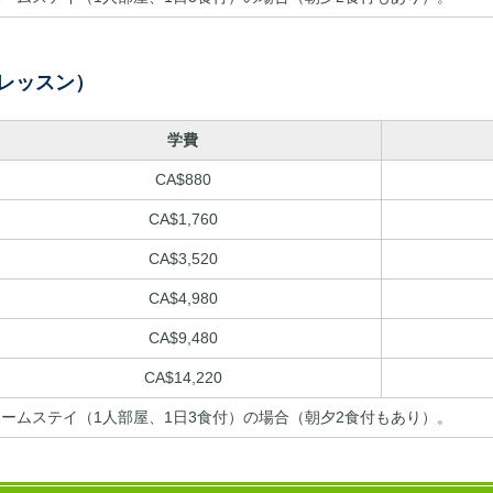
0レッスン）
学費
CA$880
CA$1,760
CA$3,520
CA$4,980
CA$9,480
CA$14,220
はホームステイ（1人部屋、1日3食付）の場合（朝夕2食付もあり）。