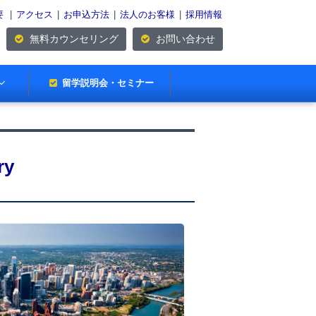
要
|
アクセス
|
お申込方法
|
法人のお客様
|
採用情報
無料カウンセリング
お問い合わせ
留学説明会・セミナー
ry