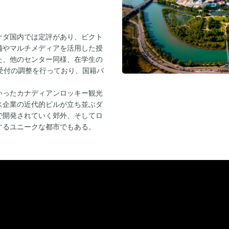
ナダ国内では定評があり、ビクト
備やマルチメディアを活用した授
た、他のセンター同様、在学生の
受付の調整を行っており、国籍バ
いったカナディアンロッキー観光
ス企業の近代的ビルが立ち並ぶダ
で開発されていく郊外、そしてロ
するユニークな都市でもある。