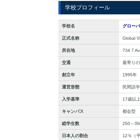
学校プロフィール
学校名
グローバ
正式名称
Global V
所在地
734 7 Av
交通
最寄りの
創立年
1995年
運営形態
民間語学
入学基準
17歳以
キャンパス
都会型
総学生数
250～3
日本人の割合
12％（