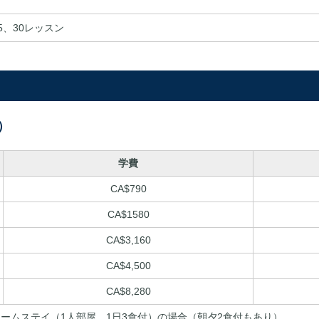
5、30レッスン
）
学費
CA$790
CA$1580
CA$3,160
CA$4,500
CA$8,280
はホームステイ（1人部屋、1日3食付）の場合（朝夕2食付もあり）。