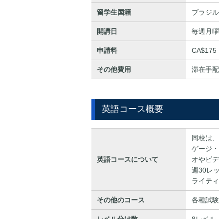
留学生国籍
ブラジル
開講日
毎週月曜
申請料
CA$175
その他費用
滞在手配
英語コース概要
同校は、
ゲージ・
英語コースについて
オやビデ
週30レ
ライティ
その他のコース
各種試験
レベル分け数
8レベル