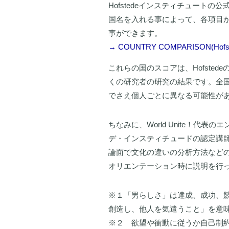
Hofstedeインスティチュートの公式ホ
国名を入れる事によって、各項目
事ができます。
→ COUNTRY COMPARISON(Hofsted
これらの国のスコアは、Hofste
くの研究者の研究の結果です。全
でさえ個人ごとに異なる可能性が
ちなみに、World Unite！代表
デ・インスティチュードの認定講
論面で文化の違いの分析方法など
オリエンテーション時に説明を行
※１「男らしさ」は達成、成功、
創造し、他人を気遣うこと」を意
※２ 欲望や衝動に従うか自己制