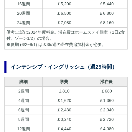
16週間
￡5,200
￡5,440
20週間
￡6,500
￡6,800
24週間
￡7,080
￡8,160
備考:上記は2024年度料金。滞在費はホームステイ個室（1日2食
付、ゾーン1/2）の場合。
※夏期 (6/2~9/1) は￡35/週の滞在費追加料金が必要。
インテンシブ・イングリッシュ（週25時間）
詳細
学費
滞在費
2週間
￡810
￡680
4週間
￡1,620
￡1,360
6週間
￡2,430
￡2,040
8週間
￡3,240
￡2,720
12週間
￡4,440
￡4,080