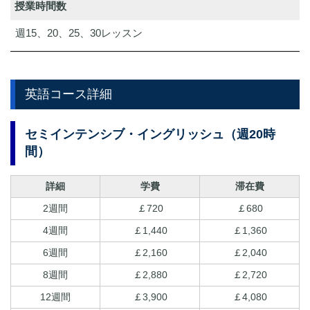
授業時間数
週15、20、25、30レッスン
英語コース詳細
セミインテンシブ・イングリッシュ（週20時
間）
詳細
学費
滞在費
2週間
￡720
￡680
4週間
￡1,440
￡1,360
6週間
￡2,160
￡2,040
8週間
￡2,880
￡2,720
12週間
￡3,900
￡4,080