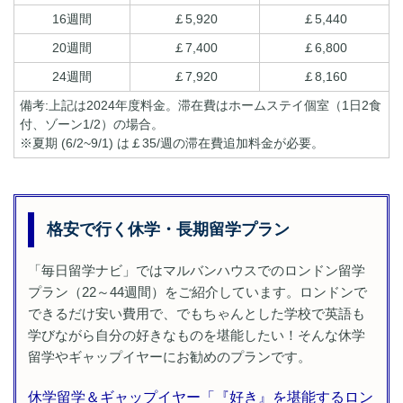
16週間
￡5,920
￡5,440
20週間
￡7,400
￡6,800
24週間
￡7,920
￡8,160
備考:上記は2024年度料金。滞在費はホームステイ個室（1日2食
付、ゾーン1/2）の場合。
※夏期 (6/2~9/1) は￡35/週の滞在費追加料金が必要。
格安で行く休学・長期留学プラン
「毎日留学ナビ」ではマルバンハウスでのロンドン留学
プラン（22～44週間）をご紹介しています。ロンドンで
できるだけ安い費用で、でもちゃんとした学校で英語も
学びながら自分の好きなものを堪能したい！そんな休学
留学やギャップイヤーにお勧めのプランです。
休学留学＆ギャップイヤー「『好き』を堪能するロン