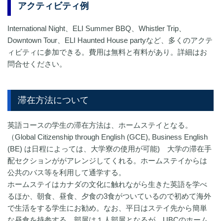
アクティビティ例
International Night、ELI Summer BBQ、Whistler Trip、
Downtown Tour、ELI Haunted House partyなど、多くのアクテ
ィビティに参加できる。費用は無料と有料があり。詳細はお
問合せください。
滞在方法について
英語コースの学生の滞在方法は、ホームステイとなる。
（Global Citizenship through English (GCE), Business English
(BE) は日程によっては、大学寮の使用が可能) 大学の滞在手
配セクションががアレンジしてくれる。ホームステイからは
公共のバス等を利用して通学する。
ホームステイはカナダの文化に触れながら生きた英語を学べ
るほか、朝食、昼食、夕食の3食がついているので初めて海外
で生活をする学生にお勧め。なお、平日はステイ先から簡単
な昼食を持参する。部屋は１人部屋となるが、UBCのホーム