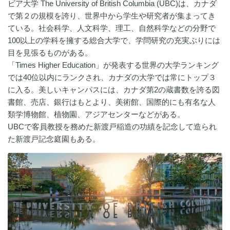
ビア大学 The University of British Columbia (UBC)は、カナダ
で第２の規模を誇り、世界中から学生や研究者が集まってき
ている。社会科学、人文科学、理工、自然科学などの分野で
100以上の学科を擁する総合大学で、学問研究の充実ぶりには
目を見張るものがある。
「Times Higher Education」が発表する世界の大学ランキング
では40位以内にランクされ、カナダの大学では常にトップ３
に入る。美しいキャンパスには、カナダ第2の蔵書数を誇る図
書館、売店、銀行はもとより、美術館、国際的にも有名な人
類学博物館、植物園、アジアセンターなどがある。
UBCで客員教授を務めた新渡戸稲造の功績を記念して造られ
た新渡戸記念庭園もある。