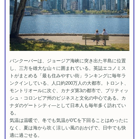
バンクーバーは、ジョージア海峡に突き出た半島に位置
し、三方を雄大な山々に囲まれている。英誌エコノミス
トがまとめる「最も住みやすい街」ランキングに毎年ラ
ンクインしている、人口約200万人の大都市。トロント、
モントリオールに次ぐ、カナダ第3の都市で、ブリティッ
シュ・コロンビア州のビジネスと文化の中心である。カ
ナダのゲートシティ―として日本人も毎年多く訪れてい
る。
気温は温暖で、冬でも気温が0℃を下回ることはめったに
なく、夏は海から吹く涼しい風のおかげで、日中でも快
適に過ごせる。