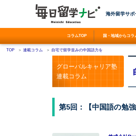
海外留学サポ
コラムTOP
国・地域からコラ
TOP
＞
連載コラム
＞
自宅で留学並みの中国語力を
グローバルキャリア塾
連載コラム
第5回：【中国語の勉