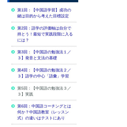
第1回：【中国語学習】成功の
鍵は目的から考えた目標設定
第2回：語学の評価軸は自分で
持とう！最短で実践段階に入る
には？
第3回：【中国語の勉強法１／
３】発音と文法の基礎
第4回：【中国語の勉強法２／
３】語学の中心「語彙」学習
第5回：【中国語の勉強法３／
３】実践
第6回：中国語コーチングとは
何か？中国語教室（レッスン
式）の違いはテストにあり