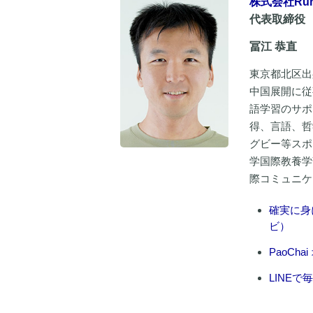
株式会社Run
代表取締役
冨江 恭直
東京都北区出
中国展開に従
語学習のサポ
得、言語、哲
グビー等スポ
学国際教養学部卒業
際コミュニケ
確実に身
ビ）
PaoC
LINEで