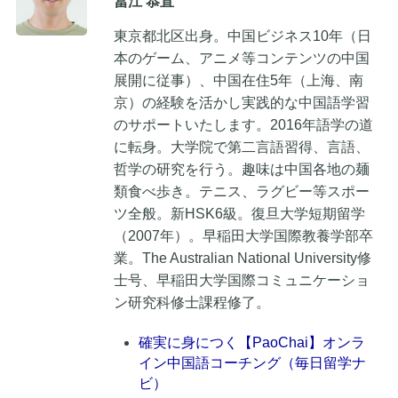
冨江 恭直
東京都北区出身。中国ビジネス10年（日
本のゲーム、アニメ等コンテンツの中国
展開に従事）、中国在住5年（上海、南
京）の経験を活かし実践的な中国語学習
のサポートいたします。2016年語学の道
に転身。大学院で第二言語習得、言語、
哲学の研究を行う。趣味は中国各地の麺
類食べ歩き。テニス、ラグビー等スポー
ツ全般。新HSK6級。復旦大学短期留学
（2007年）。早稲田大学国際教養学部卒
業。The Australian National University修
士号、早稲田大学国際コミュニケーショ
ン研究科修士課程修了。
確実に身につく【PaoChai】オンラ
イン中国語コーチング（毎日留学ナ
ビ）