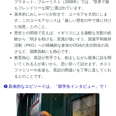
プラネット」ブルーリスト（2008年）では、"世界で最
もフレンドリーな国”に選ばれています。
基本的におしゃべりが好きで、ユーモアを大切にしま
す。このユーモアセンスは「厳しい歴史の中で身に付け
た知恵」とのこと。
歴史との関係で言えば、イギリスによる過酷な支配の経
験から「弱きを助ける」意識が強いそう。国連平和維持
活動（PKO）への積極的な参加やODAの支出割合の高
さなど、国際貢献にも熱心です。
教育熱心。英語が苦手でも、励ましながら親身に話を聞
いてくれる人が多いから、思い切って話せます。ホスト
ファミリーや友達も、英語の間違いを丁寧に直してくれ
るとのことです。
具体的なエピソードは、「留学生インタビュー」で！