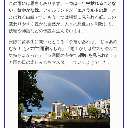
この雨には恩恵もあります。
一つは一年中枯れることな
い、鮮やかな緑。
アイルランドが「
エメラルドの島
」と
よばれる由縁です。もう一つは頻繁に見られる
虹
。この
変わりやすく豊かな自然が、人々の想像力を刺激して、
妖精や神話などの伝説を生んでいます。
実際に留学生に聞いたところ「余裕があれば、”じゃあ飲
むか！”と
パブで雨宿りした
」「雨上がりは空気が澄んで
気持ちよかった」「５週間の滞在で
5回虹を見られた
！」
と雨の日の楽しみ方もマスターしているようでした。