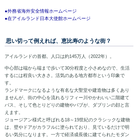
●外務省海外安全情報ホームページ
●在アイルランド日本大使館ホームページ
思い切って例えれば、恵比寿のような街？
アイルランドの首都。人口は約145万人（2022年）。
中心部は端から端まで歩いて30分程度と小さめなので、生活
するには程良い大きさ。活気のある地方都市という印象で
す。
ランドマークになるような有名な大聖堂や建造物は多くあり
ませんが、街の中心を流れるリフィー川やかわいい二階建て
バス、そして色とりどりの建物やパブが、ダブリンの顔と言
えます。
ジョージアン様式と呼ばれる18～19世紀のクラシックな建物
は、壁やドアがカラフルに塗られており、見ているだけで明
るい気分になります。一方で経済成長後に建てられたモダン