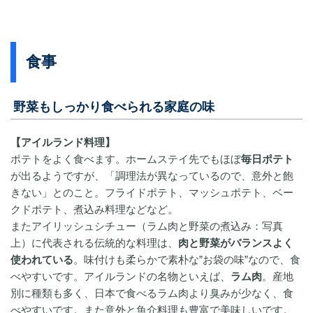
食事
野菜もしっかり食べられる家庭の味
【アイルランド料理】
ポテトをよく食べます。ホームステイ先でもほぼ
毎日ポテト
が出るようですが、「調理法が異なっているので、意外と飽
きない」とのこと。フライドポテト、マッシュポテト、ベー
クドポテト、煮込み料理などなど。
またアイリッシュシチュー（ラム肉と野菜の煮込み：写真
上）に代表される伝統的な料理は、
肉と野菜がバランスよく
使われている
。味付けも柔らかで素朴な”お袋の味”なので、食
べやすいです。アイルランドの名物といえば、
ラム肉
。産地
別に種類も多く、日本で食べるラム肉より臭みが少なく、食
べやすいです。また意外と魚介料理も豊富で美味しいです。