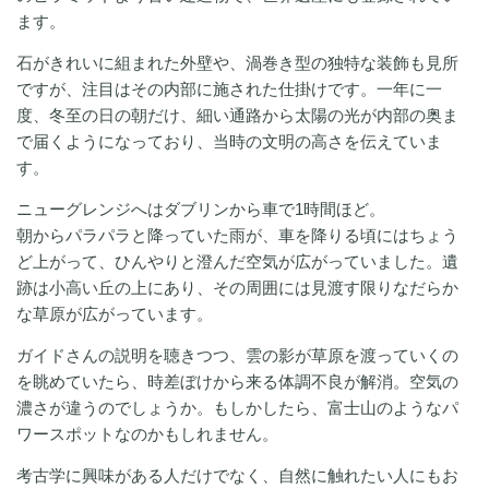
ます。
石がきれいに組まれた外壁や、渦巻き型の独特な装飾も見所
ですが、注目はその内部に施された仕掛けです。一年に一
度、冬至の日の朝だけ、細い通路から太陽の光が内部の奥ま
で届くようになっており、当時の文明の高さを伝えていま
す。
ニューグレンジへはダブリンから車で1時間ほど。
朝からパラパラと降っていた雨が、車を降りる頃にはちょう
ど上がって、ひんやりと澄んだ空気が広がっていました。遺
跡は小高い丘の上にあり、その周囲には見渡す限りなだらか
な草原が広がっています。
ガイドさんの説明を聴きつつ、雲の影が草原を渡っていくの
を眺めていたら、時差ぼけから来る体調不良が解消。空気の
濃さが違うのでしょうか。もしかしたら、富士山のようなパ
ワースポットなのかもしれません。
考古学に興味がある人だけでなく、自然に触れたい人にもお