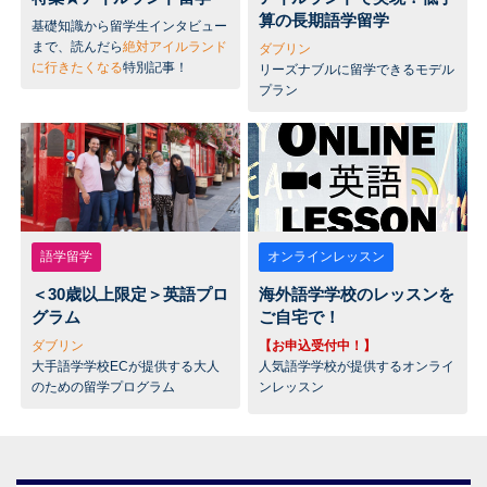
算の長期語学留学
基礎知識から留学生インタビュー
まで、読んだら
絶対アイルランド
ダブリン
に行きたくなる
特別記事！
リーズナブルに留学できるモデル
プラン
語学留学
オンラインレッスン
＜30歳以上限定＞英語プロ
海外語学学校のレッスンを
グラム
ご自宅で！
ダブリン
【お申込受付中！】
大手語学学校ECが提供する大人
人気語学学校が提供するオンライ
のための留学プログラム
ンレッスン