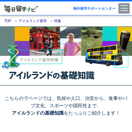
海外留学サポートセンター
TOP
＞
アイルランド留学
＞
特集
こちらのでページでは、気候や人口、治安から、食事やパ
ブ文化、スポーツや国民性まで、
アイルランドの基礎知識
をたっぷりご紹介します！