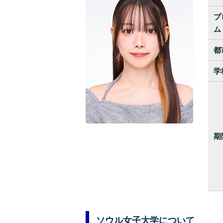
プ
ム
都
学
期
ソウル女子大学について