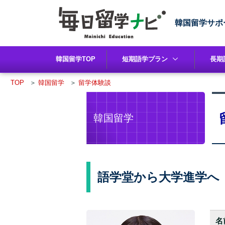
韓国留学サポ
韓国留学TOP
短期語学プラン
長期
TOP
＞
韓国留学
＞
留学体験談
韓国留学
語学堂から大学進学へ
名