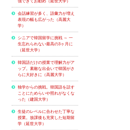
強できてお勧め（延世大学）
会話練習が多く、語彙力が増え
表現の幅も広がった（高麗大
学）
シニアで韓国留学に挑戦 ～ 一
生忘れられない最高の3ヶ月に
（延世大学）
韓国語だけの授業で理解力がア
ップ。素敵な出会いで韓国がさ
らに大好きに（高麗大学）
独学からの挑戦。韓国語を話す
ことにためらいや照れがなくな
った（建国大学）
生徒のレベルに合わせた丁寧な
授業。放課後も充実した短期留
学（延世大学）