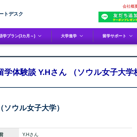
会社概
ートデスク
語学プラン(3カ月～)
大学進学
留学サポート
留学体験談 Y.Hさん （ソウル女子大学
（ソウル女子大学）
前
Y.Hさん