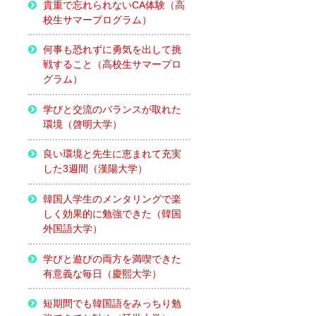
貴重で忘れられないCA体験（高
校生サマープログラム）
何事も恐れずに勇気を出して挑
戦すること（高校生サマープロ
グラム）
学びと交流のバランスが取れた
環境（啓明大学）
良い環境と先生に恵まれて充実
した3週間（漢陽大学）
韓国人学生のメンタリングで楽
しく効果的に勉強できた（韓国
外国語大学）
学びと遊びの両方を満喫できた
有意義な毎日（慶熙大学）
短期間でも韓国語をみっちり勉