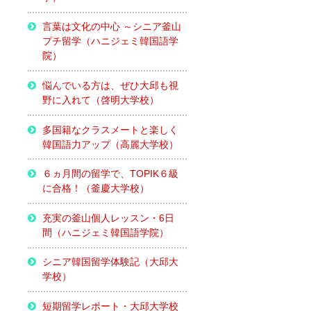
言葉は文化の中心 ～シニア釜山
プチ留学（ハニジェミ韓国語学
院）
悩んでいる方は、ぜひ大邱も視
野に入れて（啓明大学校）
多国籍なクラスメートと楽しく
韓国語力アップ（高麗大学校）
６ヵ月間の留学で、TOPIK６級
に合格！（釜慶大学校）
充実の釜山個人レッスン・6日
間（ハニジェミ韓国語学院）
シニア韓国留学体験記（大邱大
学校）
短期留学レポート・大邱大学校