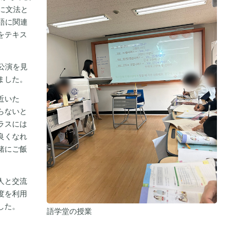
目に文法と
語に関連
)をテキス
公演を見
ました。
近いた
らないと
ラスには
良くなれ
緒にご飯
。
人と交流
度を利用
した。
語学堂の授業