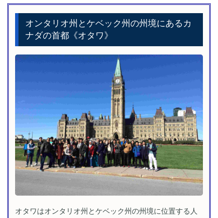
オンタリオ州とケベック州の州境にあるカ
ナダの首都《オタワ》
オタワはオンタリオ州とケベック州の州境に位置する人