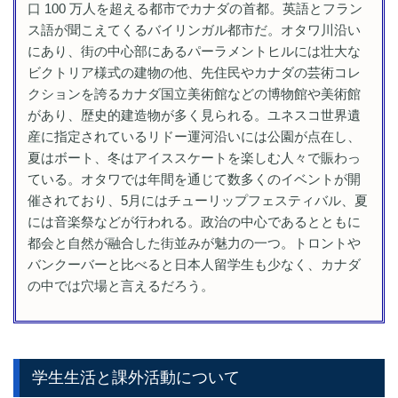
口 100 万人を超える都市でカナダの首都。英語とフラン
ス語が聞こえてくるバイリンガル都市だ。オタワ川沿い
にあり、街の中心部にあるパーラメントヒルには壮大な
ビクトリア様式の建物の他、先住民やカナダの芸術コレ
クションを誇るカナダ国立美術館などの博物館や美術館
があり、歴史的建造物が多く見られる。ユネスコ世界遺
産に指定されているリドー運河沿いには公園が点在し、
夏はボート、冬はアイススケートを楽しむ人々で賑わっ
ている。オタワでは年間を通じて数多くのイベントが開
催されており、5月にはチューリップフェスティバル、夏
には音楽祭などが行われる。政治の中心であるとともに
都会と自然が融合した街並みが魅力の一つ。トロントや
バンクーバーと比べると日本人留学生も少なく、カナダ
の中では穴場と言えるだろう。
学生生活と課外活動について