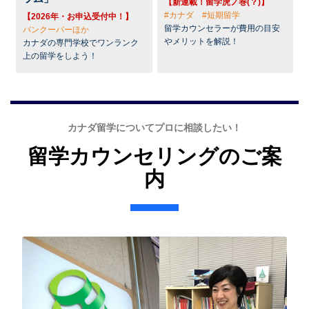
【新連載！留学虎ノ巻(？)】
#カナダ #短期留学
【2026年・お申込受付中！】
留学カウンセラーが費用の目安
バンクーバーほか
やメリットを解説！
カナダの専門学校でワンランク
上の留学をしよう！
カナダ留学についてプロに相談したい！
留学カウンセリングのご案
内