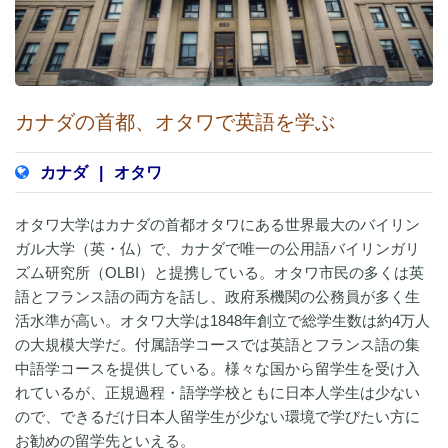
カナダの首都、オタワで英語を学ぶ
カナダ
|
オタワ
オタワ大学はカナダの首都オタワにある世界最大のバイリン
ガル大学（英・仏）で、カナダで唯一の公用語バイリンガリ
ズム研究所（OLBI）と提携している。オタワ市民の多くは英
語とフランス語の両方を話し、政府系機関の公務員が多く生
活水準が高い。オタワ大学は1848年創立で総学生数は約4万人
の大規模大学だ。付属語学コースでは英語とフランス語の集
中語学コースを提供している。様々な国から留学生を受け入
れているが、正規過程・語学学校ともに日本人学生は少ない
ので、できるだけ日本人留学生が少ない環境で学びたい方に
お勧めの留学先といえる。