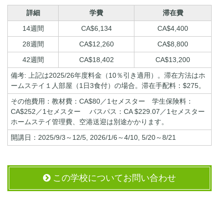
詳細
学費
滞在費
14週間
CA$6,134
CA$4,400
28週間
CA$12,260
CA$8,800
42週間
CA$18,402
CA$13,200
備考: 上記は2025/26年度料金（10％引き適用）。滞在方法はホ
ームステイ１人部屋（1日3食付）の場合。滞在手配料：$275。
その他費用：教材費：CA$80／1セメスター 学生保険料：
CA$252／1セメスター バスパス：CA $229.07／1セメスター
ホームステイ管理費、空港送迎は別途かかります。
開講日：2025/9/3～12/5, 2026/1/6～4/10, 5/20～8/21
この学校についてお問い合わせ