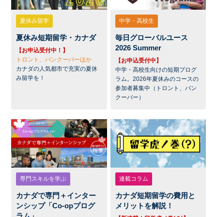
夏休み留学
中学・高校生
夏休み短期留学・カナダ
毎日グローバルユース
2026 Summer
【お申込受付中！】
トロント、バンクーバーほか
【お申込受付中】
カナダの人気都市で充実の夏休
中学・高校生向けの短期プログ
み留学を！
ラム。2026年夏休みのコースの
参加者募集中（トロント、バン
クーバー）
専門スキルを学ぶ
連載コラム
カナダで専門＋インター
カナダ短期留学の費用と
ンシップ「Co-opプログ
メリットを解説！
ラム」