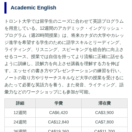
Academic English
トロント大学では留学生のニーズに合わせて英語プログラム
を用意している。12週間のアカデミック・イングリッシュ・
プログラム（週20時間授業）は、将来カナダの大学やカレッ
ジ進学を希望する学生のために語学スキルとリーディング、
ライティング、リスニング、スピーキングを総合的に向上さ
せるコース。授業では自信を持ってより流暢に正確に話せる
ように訓練し、読解力を向上させ講義を理解する力を伸ば
す。エッセイの書き方やプレゼンテーションの練習を行い、
ノートの取り方やリサーチスキルなど大学の授業を受けるに
あたって必要な英語力を養う。また発音、ライティング、語
彙力などのワークショップにも参加が可能。
詳細
学費
滞在費
12週間
CA$6,420
CA$3,900
24週間
CA$12,840
CA$7,800
36週間
CA$19,260
CA$11,700