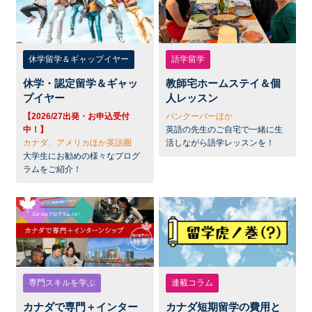
休学留学＆ギャップイヤー
語学留学
休学・認定留学＆ギャッ
教師宅ホームステイ＆個
プイヤー
人レッスン
【2026/27出発・お申込受付
バンクーバーほか
中！】
英語の先生のご自宅で一緒に生
カナダ、アメリカほか英語圏
活しながら語学レッスンを！
大学生にお勧めの様々なプログ
ラムをご紹介！
専門スキルを学ぶ
連載コラム
カナダで専門＋インター
カナダ短期留学の費用と