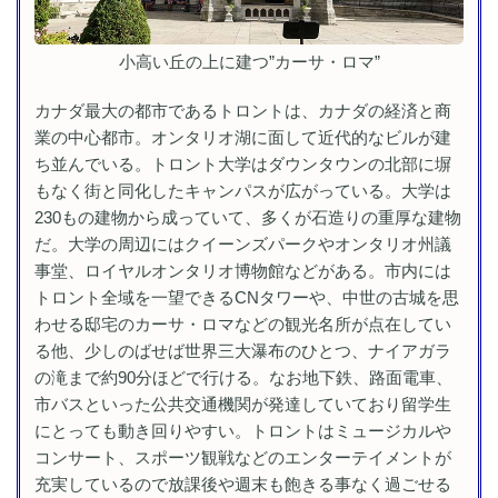
小高い丘の上に建つ”カーサ・ロマ”
カナダ最大の都市であるトロントは、カナダの経済と商
業の中心都市。オンタリオ湖に面して近代的なビルが建
ち並んでいる。トロント大学はダウンタウンの北部に塀
もなく街と同化したキャンパスが広がっている。大学は
230もの建物から成っていて、多くが石造りの重厚な建物
だ。大学の周辺にはクイーンズパークやオンタリオ州議
事堂、ロイヤルオンタリオ博物館などがある。市内には
トロント全域を一望できるCNタワーや、中世の古城を思
わせる邸宅のカーサ・ロマなどの観光名所が点在してい
る他、少しのばせば世界三大瀑布のひとつ、ナイアガラ
の滝まで約90分ほどで行ける。なお地下鉄、路面電車、
市バスといった公共交通機関が発達していており留学生
にとっても動き回りやすい。トロントはミュージカルや
コンサート、スポーツ観戦などのエンターテイメントが
充実しているので放課後や週末も飽きる事なく過ごせる