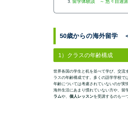
留学体験談 ～ 悠々自適
50歳からの海外留学 
1）クラスの年齢構成
世界各国の学生と机を並べて学び、交流
ラスの年齢構成です。多くの語学学校で
年齢については考慮されていないのが実
海外生活にあまり慣れていない方や、留
ラム
や、
個人レッスン
を受講するのも一