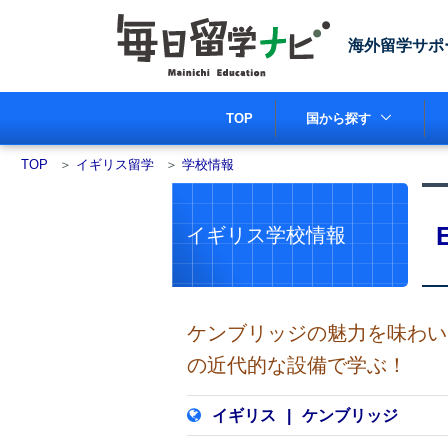
海外留学サポ
TOP
国から探す
TOP
＞
イギリス留学
＞
学校情報
イギリス学校情報
ケンブリッジの魅力を味わい
の近代的な設備で学ぶ！
イギリス
|
ケンブリッジ