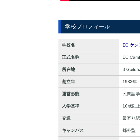
学校プロフィール
学校名
EC ケ
正式名称
EC Camb
所在地
3 Guildh
創立年
1983年
運営形態
民間語学
入学基準
16歳以
交通
最寄り駅/
キャンパス
郊外型