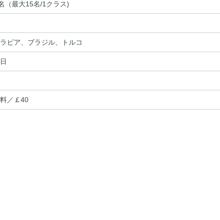
名（最大15名/1クラス)
ラビア、ブラジル、トルコ
日
料／￡40