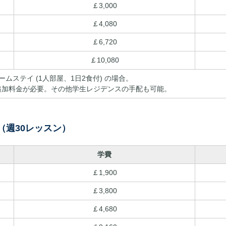
￡3,000
￡4,080
￡6,720
￡10,080
ームステイ (1人部屋、1日2食付) の場合。
週の滞在費追加料金が必要。その他学生レジデンスの手配も可能。
（週30レッスン）
学費
￡1,900
￡3,800
￡4,680