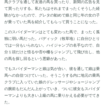
馬クラブを通して友達の馬を買ったり、新聞の広告を見
て買ったりする。私たちはそれまでまったくそうした経
験がなかったので、グレタの勧めで娘と同じ年の女の子
が乗っていた馬を紹介してもらって買うことになった。
このスパイダーマンはとても変わった馬で、まったく孤
独に弱い馬だった。パディック（牧草地）に自分ひとり
では一分もいられない。ハイジャンプの名手なので、自
分１頭だけと悟るや否や柵をジャンプして飛び出し、他
の馬を探し回るという悪癖があった。
でもスパイダーマンと娘は気が合い、彼を通して娘は乗
馬への自信つけていった。そうこうする内に地元の乗馬
クラブに入っていた娘のドレッサージやショージャンプ
の腕前もだんだん上がっていき、ついに彼女もスパイダ
ーマンよりも大きい上級の馬に乗りかえる必要がでてき
た。