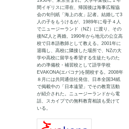
1950年、東京生まれ。大学卒業後に１年
間イギリスに滞在、帰国後は海事広報協
会の旬刊紙「海上の友」記者。結婚して3
人の子をもうけるが、1989年に母子４人
でニュージーランド（NZ）に渡り、その
後NZ人と再婚。1990年から地元の公立高
校で日本語教師として教える。2001年に
退職し、高校に隣接した場所で、NZの大
学や高校に留学を希望する生徒たちのた
めの準備校・補習校として語学学校
EVAKONA(エバコナ)を開校する。2008年
８月には共同通信社発信、日本全国34紙
で掲載中の「日本遠望」でその教育活動
が紹介された。ニュージーランドから電
話、スカイプでの無料教育相談も受けて
いる。