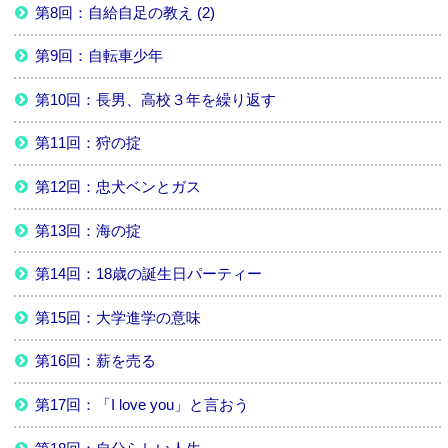
第8回：自給自足の教え (2)
第9回：自転車少年
第10回：長男、高校３年を繰り返す
第11回：狩の掟
第12回：忠犬ベンとガス
第13回：海の掟
第14回：18歳の誕生日パーティー
第15回：大学進学の意味
第16回：薪を売る
第17回：「I love you」と言おう