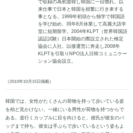
で収録の為初渡韓し韓国に一目惚れ。以
来仕事で日本と韓国を頻繁に行き来する
事となる。1999年初頭から独学で韓国語
を学び始め、同年8月休業して高麗大語学
堂に短期留学。2004年KLPT（世界韓国語
認証試験）日本開始の際設立された検定
協会に入社。以後運営に奔走し2008年
KLPTを引取りNPO法人日韓コミュニケー
ション協会設立。
（2010年10月15日掲載）
韓国では、女性がたくさんの荷物を持って歩いている姿
を殆ど見かけない。一緒にいる男性が荷物を持つからで
ある。道行くカップルに目を向けると、彼氏が彼女のバ
ッグまで持ち、彼女は手ぶらで歩いているという姿もよ