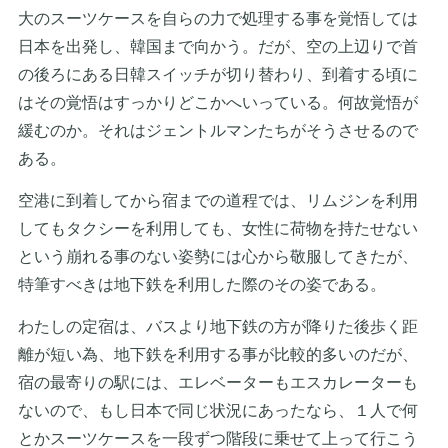
大のスーツケースを自らの力で処理する事を覚悟しては
日本を出発し、韓国まで向かう。だが、空の上辺りで首
の後ろにある日韓スイッチが切り替わり、到着する頃に
はその覚悟はすっかりどこかへいっている。何故覚悟が
緩むのか。それはジェントルマンたちがそうさせるので
ある。
空港に到着してから宿までの道程では、リムジンを利用
してもタクシーを利用しても、女性に荷物を持たせない
という崩れる事のない姿勢には心から敬服してきたが、
特筆すべきは地下鉄を利用した際のその姿である。
わたしの定宿は、バスより地下鉄の方が降りた後歩く距
離が短い為、地下鉄を利用する事が比較的多いのだが、
宿の最寄りの駅には、エレベーターもエスカレーターも
ないので、もし日本で同じ状況にあったなら、１人で何
とかスーツケースを一段ずつ階段に乗せて上って行こう