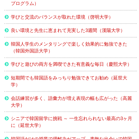
プログラム）
学びと交流のバランスが取れた環境（啓明大学）
良い環境と先生に恵まれて充実した3週間（漢陽大学）
韓国人学生のメンタリングで楽しく効果的に勉強できた
（韓国外国語大学）
学びと遊びの両方を満喫できた有意義な毎日（慶熙大学）
短期間でも韓国語をみっちり勉強できてお勧め（延世大
学）
会話練習が多く、語彙力が増え表現の幅も広がった（高麗
大学）
シニアで韓国留学に挑戦 ～ 一生忘れられない最高の3ヶ月
に（延世大学）
韓国語だけの授業で理解力がアップ。素敵な出会いで韓国