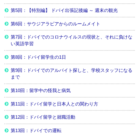
第5回：【特別編】 ドバイ出張記後編 ～ 週末の観光
第6回：サウジアラビアからのルームメイト
第7回：ドバイでのコロナウイルスの現状と、それに負けな
い英語学習
第8回：ドバイ留学生の1日
第9回：ドバイでのアルバイト探しと、学校スタッフになる
まで
第10回：留学中の怪我と病気
第11回：ドバイ留学と日本人との関わり方
第12回：ドバイ留学と就職活動
第13回：ドバイでの運転