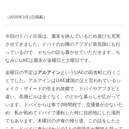
（2020年3月1日掲載）
今回のドバイ出張は、週末を挟んでいるため遊びも充実
させてきました。ドバイのお隣のアブダビ首長国にも行
っているので、そちらの話も書かせていただきます。ち
なみにUAEは週末が金曜日と土曜日です。
金曜日の予定は
アルアイン
というUAEの田舎町に行くこ
とでした。アルアインはUAE建国の父と言われているシ
ェイク・ザイードの生まれ故郷で、ドバイやアブダビと
違い、高層ビルは全くなく、のどかな暮らしが広がって
います。ドバイからは車で2時間程で、交通量が少ないた
め、私が初めてドバイで運転した時に目的地にした場所
でもあります。木曜日の夕食の帰り道、この話をしたと
ころ、ドバイに来たばかりの1人の留学生が興味を持って