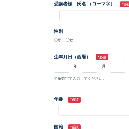
受講者様 氏名 （ローマ字）
*必
性別
男
女
生年月日（西暦）
*必須
年
月
半角数字で入力してください。
年齢
*必須
国籍
*必須