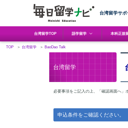
台湾留学サポ
台湾留学TOP
語学留学
本科正規
TOP
＞
台湾留学
＞
BaoDao Talk
台湾留学
必要事項をご記入の上、「確認画面へ」
申込条件をご確認ください。