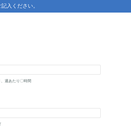
ご記入ください。
月、週あたり〇時間
T