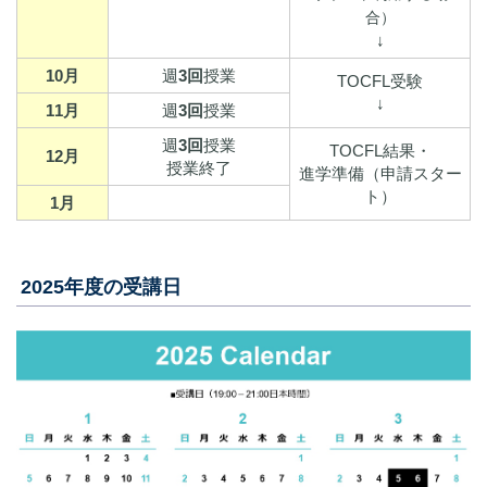
合）
↓
10月
週
3回
授業
TOCFL受験
↓
11月
週
3回
授業
週
3回
授業
TOCFL結果・
12月
授業終了
進学準備（申請スター
ト）
1月
2025年度の受講日