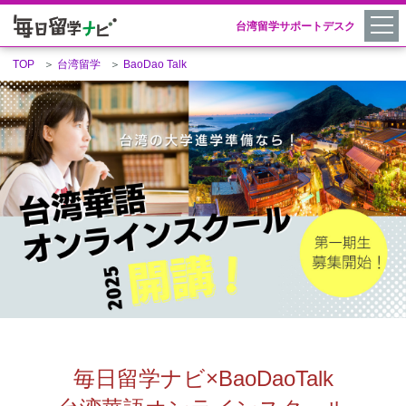
台湾留学サポートデスク
TOP
＞
台湾留学
＞
BaoDao Talk
毎日留学ナビ×BaoDaoTalk