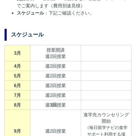
でご案内します（費用別途見積）
スケジュール
：下記ご確認ください。
スケジュール
授業開講
3月
週2回授業
4月
週2回授業
5月
週2回授業
6月
週2回授業
7月
週2回授業
8月
週
3回
授業
進学先カウンセリング
開始
（毎日留学ナビの進学
9月
週2回授業
サポート利用する場