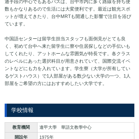
通手段の中心でもあるバスは、台中市内に多く路線を持ち便
数もかなりあるので生活には大変便利です。最近は観光スポ
ットが増えてきたり、台中MRTも開通した影響で注目を浴び
ています。
中国語センターは留学生担当スタッフも面倒見がとても良
く、初めて台中へ来た留学生に寮や住居探しなどの手伝いも
してくれたり、アットホームな雰囲気が特長です。各クラス
のレベルにあった選択科目が用意されていて、国際交流イベ
ントなどにも力を入れています。学生寮（大学が所有してい
るゲストハウス）で1人部屋がある数少ない大学の一つ、1人
部屋をご希望の方にはおすすめしたい大学です。
学校情報
教育機関
逢甲大學 華語文教學中心
開設年
1975年