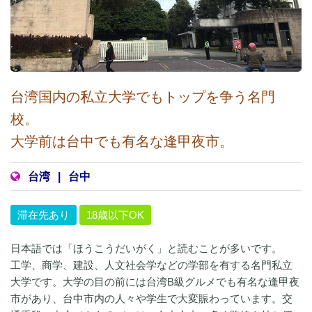
台湾国内の私立大学でもトップを争う名門
校。
大学前は台中でも有名な逢甲夜市。
台湾
|
台中
滞在先あり
18歳以下OK
日本語では「ほうこうだいがく」と読むことが多いです。
工学、商学、建設、人文社会学などの学部を有する名門私立
大学です。大学の目の前には台湾B級グルメでも有名な逢甲夜
市があり、台中市内の人々や学生で大変賑わっています。交