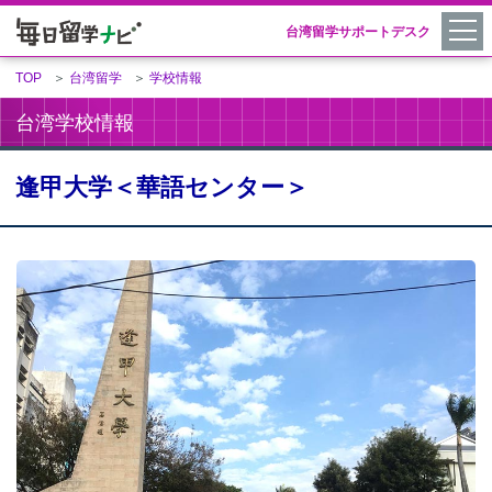
台湾留学サポートデスク
TOP
＞
台湾留学
＞
学校情報
台湾学校情報
逢甲大学＜華語センター＞