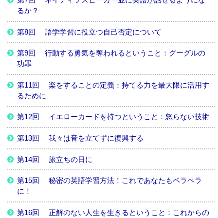
るか？
第8回 語学学習に役立つ自己否定について
第9回 行動する勇気を奪われるということ：グーグルの
功罪
第11回 楽をすることの定義：持てる力を最大限に活用す
るために
第12回 イエローカードを持つということ：怒らない技術
第13回 我々は音を立てずに復興する
第14回 旅立ちの日に
第15回 秘密の英語学習方法！これであなたもペラペラ
に！
第16回 正解のない人生を生きるということ：これからの