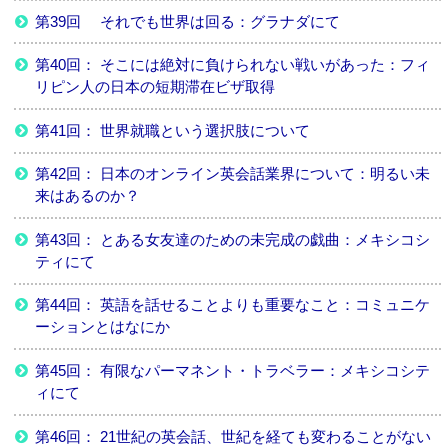
第39回 それでも世界は回る：グラナダにて
第40回： そこには絶対に負けられない戦いがあった：フィ
リピン人の日本の短期滞在ビザ取得
第41回： 世界就職という選択肢について
第42回： 日本のオンライン英会話業界について：明るい未
来はあるのか？
第43回： とある女友達のための未完成の戯曲：メキシコシ
ティにて
第44回： 英語を話せることよりも重要なこと：コミュニケ
ーションとはなにか
第45回： 有限なパーマネント・トラベラー：メキシコシテ
ィにて
第46回： 21世紀の英会話、世紀を経ても変わることがない