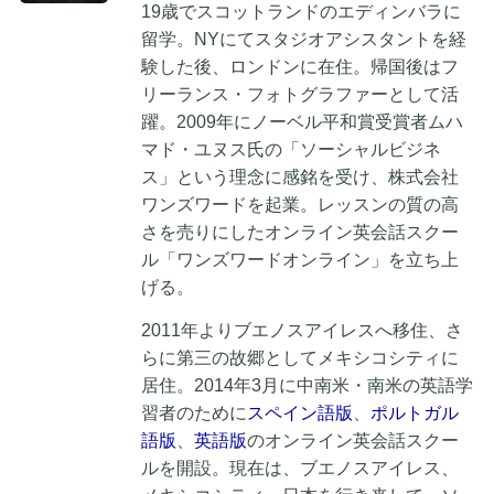
19歳でスコットランドのエディンバラに
留学。NYにてスタジオアシスタントを経
験した後、ロンドンに在住。帰国後はフ
リーランス・フォトグラファーとして活
躍。2009年にノーベル平和賞受賞者ムハ
マド・ユヌス氏の「ソーシャルビジネ
ス」という理念に感銘を受け、株式会社
ワンズワードを起業。レッスンの質の高
さを売りにしたオンライン英会話スクー
ル「ワンズワードオンライン」を立ち上
げる。
2011年よりブエノスアイレスへ移住、さ
らに第三の故郷としてメキシコシティに
居住。2014年3月に中南米・南米の英語学
習者のために
スペイン語版
、
ポルトガル
語版
、
英語版
のオンライン英会話スクー
ルを開設。現在は、ブエノスアイレス、