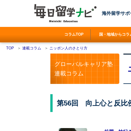
海外留学サポ
コラムTOP
国・地域からコラ
TOP
＞
連載コラム
＞
ニッポン人のさとり方
グローバルキャリア塾
連載コラム
第56回 向上心と反