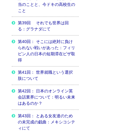
当のことと、今ドキの高校生の
こと
第39回 それでも世界は回
る：グラナダにて
第40回： そこには絶対に負け
られない戦いがあった：フィリ
ピン人の日本の短期滞在ビザ取
得
第41回： 世界就職という選択
肢について
第42回： 日本のオンライン英
会話業界について：明るい未来
はあるのか？
第43回： とある女友達のため
の未完成の戯曲：メキシコシテ
ィにて