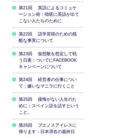
第21回 英語によるコミュケ
ーション術：咄嗟に英語が出て
こない人たちのために
第22回 語学習得のための残
酷な事実について
第23回 仮想敵を想定して戦
う日夜：ついでにFACEBOOK
キャンペーンについて
第24回 経営者の仕事につい
て：嫌いなマニラに行くこと
第25回 後悔がない人生のた
めに：スペイン語を話すという
こと。
第26回 ブエノスアイレスに
帰ります：日本滞在の最終日