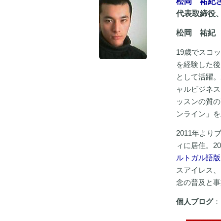
松岡 祐紀
代表取締役
松岡 祐紀
19歳でスコ
を経験した後
として活躍。
ャルビジネス
ッスンの質の
ンライン」を
2011年よ
ィに居住。2
ルトガル語版
スアイレス、
念の普及と事
個人ブログ