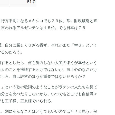
に行方不明になるメキシコでも２３位、常に財政破綻と直
と言われるアルゼンチンは１５位。でも日本は７５
層、自分に厳しくせざる得ず、それがまた「幸せ」という
けるのだろう。
例するとしたら、何も努力しない人間のほうが幸せという
コ人のことを擁護するわけではないが、向上心のなさだけ
むしろ、自己許容のほうが重要ではないだろうか？
う」という歌の歌詞のようなことがラテンの人たちを見て
自分とを比べたりしないから、いつでもどこでも自信満々
でも王子様、王女様でいられる。
し、別にそんなことはどうでもいいのではとさえ思う。例