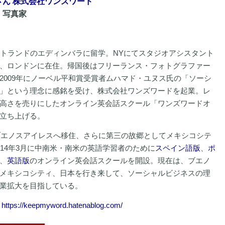
さん 株式会社ワンズワード
、写真家
ットランドのエディンバラに留学。NYにてスタジオアシスタント
、ロンドンに在住。帰国後はフリーランス・フォトグラファー
2009年にノーベル平和賞受賞者ムハマド・ユヌス氏の「ソーシ
」という理念に感銘を受け、株式会社ワンズワードを起業。レ
高さを売りにしたオンライン英会話スクール「ワンズワードオ
立ち上げる。
りブエノスアイレスへ移住、さらに第三の故郷としてメキシコシテ
014年3月に中南米・南米の英語学習者のために
スペイン語版
、
ポ
、
英語版
のオンライン英会話スクールを開設。現在は、ブエノ
メキシコシティ、日本を行き来して、ソーシャルビジネスの理
業拡大を目指している。
：
https://keepmyword.hatenablog.com/