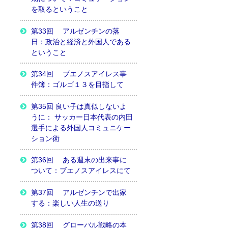
を取るということ
第33回 アルゼンチンの落
日：政治と経済と外国人である
ということ
第34回 ブエノスアイレス事
件簿：ゴルゴ１３を目指して
第35回 良い子は真似しないよ
うに： サッカー日本代表の内田
選手による外国人コミュニケー
ション術
第36回 ある週末の出来事に
ついて：ブエノスアイレスにて
第37回 アルゼンチンで出家
する：楽しい人生の送り
第38回 グローバル戦略の本