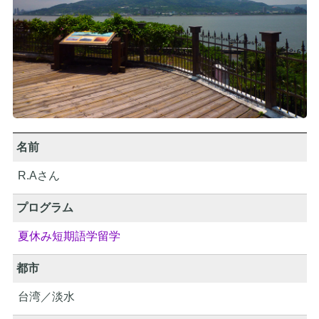
名前
R.Aさん
プログラム
夏休み短期語学留学
都市
台湾／淡水