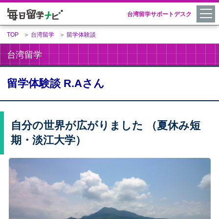
台湾留学サポートデスク
TOP
＞
台湾留学
＞
留学体験談
台湾留学
留学体験談 R.Aさん
自分の世界が広がりました （夏休み短
期・淡江大学）