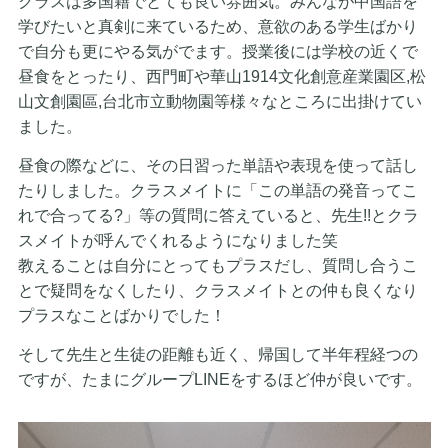
クラスは多国籍でとても良い雰囲気。みんなが中国語を
学びたいと真剣に来ているため、意欲のある学生ばかり
で自分も更にやる気がでます。授業後には学校の近くで
昼食をとったり、西門町や華山1914文化創意産業園区,松
山文創園區,台北市立動物園等様々なところに出掛けてい
ました。
昼食の際などに、その日習った単語や表現を使って話し
たりしました。クラスメイトに「この単語の発音ってこ
れで合ってる?」等の質問に答えていると、先生!!とクラ
スメイトが呼んでくれるようになりました笑
教えることは自分にとってもプラスだし、質問し合うこ
とで疑問をなくしたり、クラスメイトとの仲も良くなり
プラスなことばかりでした！
そして先生と生徒の距離も近く、帰国して半年程経つの
ですが、たまにグループLINEをするほど仲が良いです。