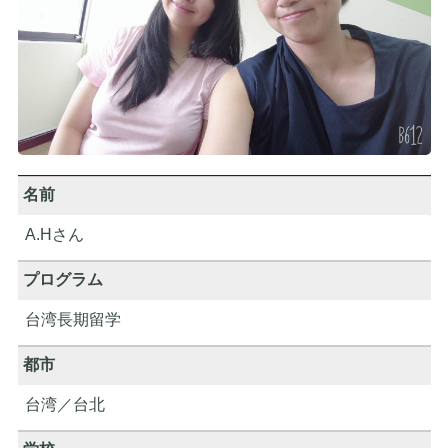
名前
A.Hさん
プログラム
台湾長期留学
都市
台湾／台北