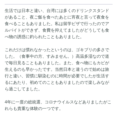
生活では日本と違い、台湾には多くのドリンクスタンド
があること
、夜ご飯を食べたあとに宵夜と言って夜食を
食べることもありまし
た。私は留学ビザで行ったのでア
ルバイトができず、食費を抑えて
ましたがどうしても食
べ物の誘惑に釣られたこともありました。
これだけは慣れなかったというのは、ゴキブリの多さで
した。（食
事中の方、すみません。）高温多湿なので道
で毎日見ることもあり
ました。また、食べ物にもカビが
生えるのも早かったです。当然日
本と違うので始めは旅
行と違い、習慣に馴染むのに時間が必要でし
たが生活す
るにあたり、初めてのこともありましたので楽しみなが
ら過ごしてました。
4年に一度の総統選、コロナウイルスなどありましたがこ
れらも貴
重な体験の一つです。