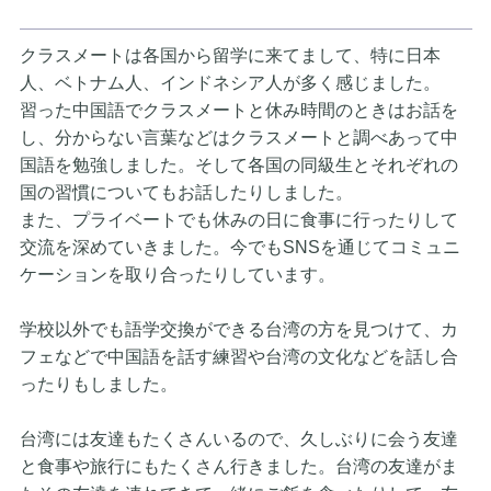
クラスメートは各国から留学に来てまして、特に日本
人、ベトナム
人、インドネシア人が多く感じました。
習った中国語でクラスメートと休み時間のときはお話を
し、分から
ない言葉などはクラスメートと調べあって中
国語を勉強しました。
そして各国の同級生とそれぞれの
国の習慣についてもお話したりし
ました。
また、プライベートでも休みの日に食事に行ったりして
交流を深め
ていきました。今でもSNSを通じてコミュニ
ケーションを取り合
ったりしています。
学校以外でも語学交換ができる台湾の方を見つけて、カ
フェなどで
中国語を話す練習や台湾の文化などを話し合
ったりもしました。
台湾には友達もたくさんいるので、久しぶりに会う友達
と食事や旅
行にもたくさん行きました。台湾の友達がま