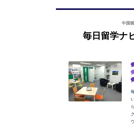
中国
毎日留学ナ