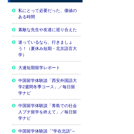
私にとって必要だった、価値の
ある時間
素敵な先生や友達に巡り合えた
迷っているなら、行きましょ
う！（夏休み短期・北京語言大
学）
大連短期留学レポート
中国留学体験談「西安外国語大
学2週間冬季コース」／毎日留
学ナビ
中国留学体験談「青島での社会
人プチ留学を終えて」／毎日留
学ナビ
中国留学体験談「"学在北語"～