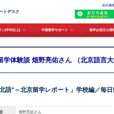
会社概
ートデスク
ン(半年以上)
中国留学サポート
留学お役立ち情
留学体験談 畑野亮佑さん （北京語言
在北語"～北京留学レポート」学校編／毎日
前
畑野亮佑さん