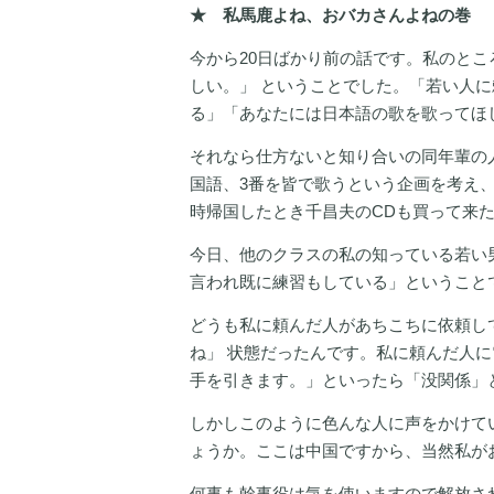
★ 私馬鹿よね、おバカさんよねの巻
今から20日ばかり前の話です。私のと
しい。」 ということでした。「若い人
る」「あなたには日本語の歌を歌ってほ
それなら仕方ないと知り合いの同年輩の
国語、3番を皆で歌うという企画を考え
時帰国したとき千昌夫のCDも買って来た
今日、他のクラスの私の知っている若い
言われ既に練習もしている」ということ
どうも私に頼んだ人があちこちに依頼し
ね」 状態だったんです。私に頼んだ人
手を引きます。」といったら「没関係」
しかしこのように色んな人に声をかけて
ょうか。ここは中国ですから、当然私が
何事も幹事役は気を使いますので解放さ