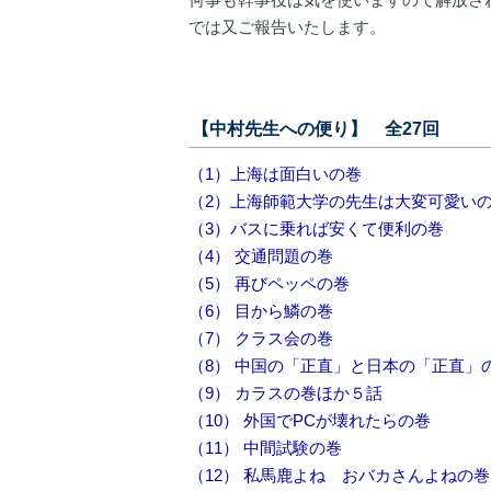
では又ご報告いたします。
【中村先生への便り】 全27回
（1）上海は面白いの巻
（2）上海師範大学の先生は大変可愛い
（3）バスに乗れば安くて便利の巻
（4） 交通問題の巻
（5） 再びペッペの巻
（6） 目から鱗の巻
（7） クラス会の巻
（8） 中国の「正直」と日本の「正直」
（9） カラスの巻ほか５話
（10） 外国でPCが壊れたらの巻
（11） 中間試験の巻
（12） 私馬鹿よね おバカさんよねの巻