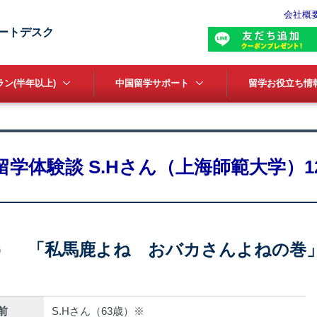
会社概
ートデスク
ン(半年以上)
中国留学サポート
留学お役立ち情
留学体験談 S.Hさん（上海師範大学）1
2） 「私馬鹿よね おバカさんよねの巻
前
S.Hさん（63歳）※