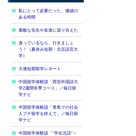
私にとって必要だった、価値の
ある時間
素敵な先生や友達に巡り合えた
迷っているなら、行きましょ
う！（夏休み短期・北京語言大
学）
大連短期留学レポート
中国留学体験談「西安外国語大
学2週間冬季コース」／毎日留
学ナビ
中国留学体験談「青島での社会
人プチ留学を終えて」／毎日留
学ナビ
中国留学体験談「"学在北語"～