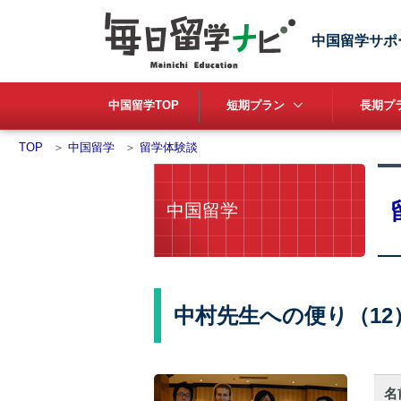
中国留学サポ
中国留学TOP
短期プラン
長期プラ
TOP
＞
中国留学
＞
留学体験談
中国留学
中村先生への便り（1
名