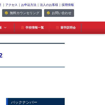
要
|
アクセス
|
お申込方法
|
法人のお客様
|
採用情報
無料カウンセリング
お問い合わせ
報
学校情報一覧
留学説明会
2
」
バックナンバー