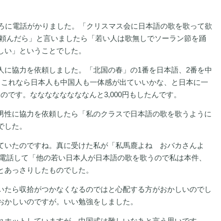
ころに電話がかりました。「クリスマス会に日本語の歌を歌って欲
に頼んだら」と言いましたら「若い人は歌無しでソーラン節を踊
しい」ということでした。
人に協力を依頼しました。「北国の春」の1番を日本語、2番を中
、これなら日本人も中国人も一体感が出ていいかな、と日本に一
のです。ななななななななんと3,000円もしたんです。
男性に協力を依頼したら「私のクラスで日本語の歌を歌うように
でした。
ていたのですね。真に受けた私が「私馬鹿よね おバカさんよ
に電話して「他の若い日本人が日本語の歌を歌うので私は本件、
とあっさりしたものでした。
いたら収拾がつかなくなるのではと心配する方がおかしいのでし
おかしいのですが。いい勉強をしました。
れホットしていますが、中国式は難しいなあと言う思いです。