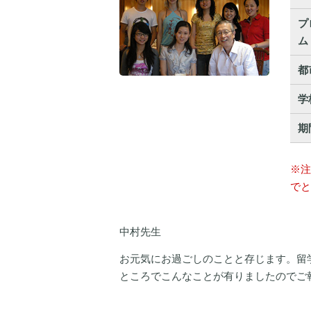
プ
ム
都
学
期
※注
でと
中村先生
お元気にお過ごしのことと存じます。留
ところでこんなことが有りましたのでご