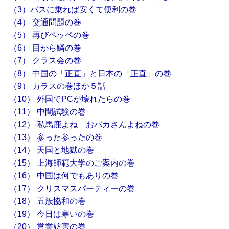
（3）バスに乗れば安くて便利の巻
（4） 交通問題の巻
（5） 再びペッペの巻
（6） 目から鱗の巻
（7） クラス会の巻
（8） 中国の「正直」と日本の「正直」の巻
（9） カラスの巻ほか５話
（10） 外国でPCが壊れたらの巻
（11） 中間試験の巻
（12） 私馬鹿よね おバカさんよねの巻
（13） 参った参ったの巻
（14） 天国と地獄の巻
（15） 上海師範大学のご案内の巻
（16） 中国は何でもありの巻
（17） クリスマスパーティーの巻
（18） 五族協和の巻
（19） 今日は寒いの巻
（20） 営業妨害の巻