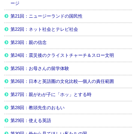
ージ
第21回：ニュージーランドの国民性
第22回：ネット社会とテレビ社会
第23回：親の信念
第24回：震災後のクライストチャーチ＆スロー文明
第25回：お母さんの留学体験
第26回：日本と英語圏の文化比較―個人の責任範囲
第27回：親がわが子に「ホッ」とする時
第28回：教頭先生のおもい
第29回：使える英語
第30回：外から見てほしい私たちの国