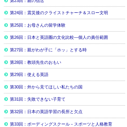
第23回：親の信念
第24回：震災後のクライストチャーチ＆スロー文明
第25回：お母さんの留学体験
第26回：日本と英語圏の文化比較―個人の責任範囲
第27回：親がわが子に「ホッ」とする時
第28回：教頭先生のおもい
第29回：使える英語
第30回：外から見てほしい私たちの国
第31回：失敗できない子育て
第32回：日本の英語学習の長所と欠点
第33回：ボーディングスクール－スポーツと人格教育