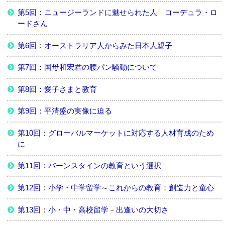
第5回：ニュージーランドに魅せられた人 コーデュラ・ロ
ードさん
第6回：オーストラリア人からみた日本人親子
第7回：国母和宏君の腰パン騒動について
第8回：愛子さまと教育
第9回：平清盛の実像に迫る
第10回：グローバルマーケットに対応する人材育成のため
に
第11回：バーンスタインの教育という選択
第12回：小学・中学留学～これからの教育：創造力と童心
第13回：小・中・高校留学－出逢いの大切さ