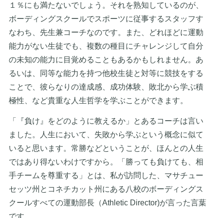
１％にも満たないでしょう。それを熟知しているのが、
ボーディングスクールでスポーツに従事するスタッフす
なわち、先生兼コーチなのです。また、どれほどに運動
能力がない生徒でも、複数の種目にチャレンジして自分
の未知の能力に目覚めることもあるかもしれません。あ
るいは、同等な能力を持つ他校生徒と対等に競技をする
ことで、彼らなりの達成感、成功体験、敗北から学ぶ積
極性、など貴重な人生哲学を学ぶことができます。
「『負け』をどのように教えるか」とあるコーチは言い
ました。人生において、失敗から学ぶという概念に似て
いると思います。常勝などということが、ほんとの人生
ではあり得ないわけですから。「勝っても負けても、相
手チームを尊重する」とは、私が訪問した、マサチュー
セッツ州とコネチカット州にある八校のボーディングス
クールすべての運動部長（Athletic Director)が言った言葉
です。