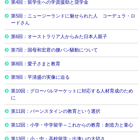
第4回：留学生への学資援助と奨学金
第5回：ニュージーランドに魅せられた人 コーデュラ・ロ
ードさん
第6回：オーストラリア人からみた日本人親子
第7回：国母和宏君の腰パン騒動について
第8回：愛子さまと教育
第9回：平清盛の実像に迫る
第10回：グローバルマーケットに対応する人材育成のため
に
第11回：バーンスタインの教育という選択
第12回：小学・中学留学～これからの教育：創造力と童心
第13回：小・中・高校留学－出逢いの大切さ