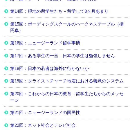
第14回：現地の留学生たち－留学して3ヶ月あまり
第15回：ボーディングスクールのハークネステーブル（楕
円卓）
第16回：ニュージーランド留学事情
第17回：ある学生の一言－日本の学生は勉強しません
第18回：日本の若者は海外に行かないか
第19回：クライストチャーチ地震における善意のシステム
第20回：これからの日本の教育－留学生たちからのメッセ
ージ
第21回：ニュージーランドの国民性
第22回：ネット社会とテレビ社会