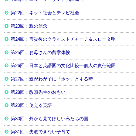
第22回：ネット社会とテレビ社会
第23回：親の信念
第24回：震災後のクライストチャーチ＆スロー文明
第25回：お母さんの留学体験
第26回：日本と英語圏の文化比較―個人の責任範囲
第27回：親がわが子に「ホッ」とする時
第28回：教頭先生のおもい
第29回：使える英語
第30回：外から見てほしい私たちの国
第31回：失敗できない子育て