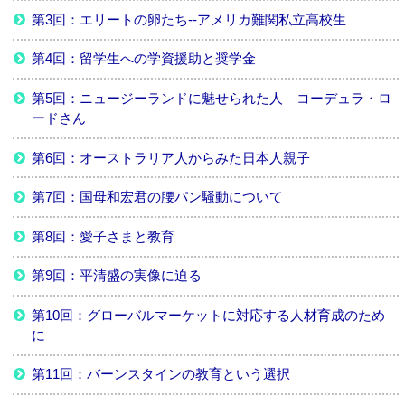
第3回：エリートの卵たち--アメリカ難関私立高校生
第4回：留学生への学資援助と奨学金
第5回：ニュージーランドに魅せられた人 コーデュラ・ロ
ードさん
第6回：オーストラリア人からみた日本人親子
第7回：国母和宏君の腰パン騒動について
第8回：愛子さまと教育
第9回：平清盛の実像に迫る
第10回：グローバルマーケットに対応する人材育成のため
に
第11回：バーンスタインの教育という選択