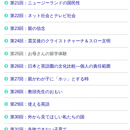
第21回：ニュージーランドの国民性
第22回：ネット社会とテレビ社会
第23回：親の信念
第24回：震災後のクライストチャーチ＆スロー文明
第25回：お母さんの留学体験
第26回：日本と英語圏の文化比較―個人の責任範囲
第27回：親がわが子に「ホッ」とする時
第28回：教頭先生のおもい
第29回：使える英語
第30回：外から見てほしい私たちの国
第31回：失敗できない子育て