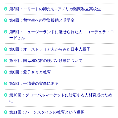
第3回：エリートの卵たち--アメリカ難関私立高校生
第4回：留学生への学資援助と奨学金
第5回：ニュージーランドに魅せられた人 コーデュラ・ロ
ードさん
第6回：オーストラリア人からみた日本人親子
第7回：国母和宏君の腰パン騒動について
第8回：愛子さまと教育
第9回：平清盛の実像に迫る
第10回：グローバルマーケットに対応する人材育成のため
に
第11回：バーンスタインの教育という選択