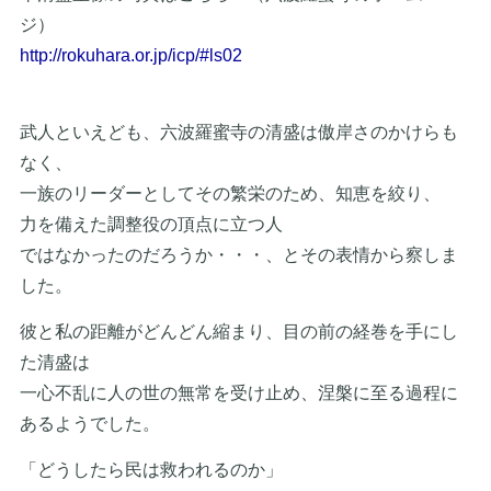
ジ）
http://rokuhara.or.jp/icp/#ls02
武人といえども、六波羅蜜寺の清盛は傲岸さのかけらも
なく、
一族のリーダーとしてその繁栄のため、知恵を絞り、
力を備えた調整役の頂点に立つ人
ではなかったのだろうか・・・、とその表情から察しま
した。
彼と私の距離がどんどん縮まり、目の前の経巻を手にし
た清盛は
一心不乱に人の世の無常を受け止め、涅槃に至る過程に
あるようでした。
「どうしたら民は救われるのか」