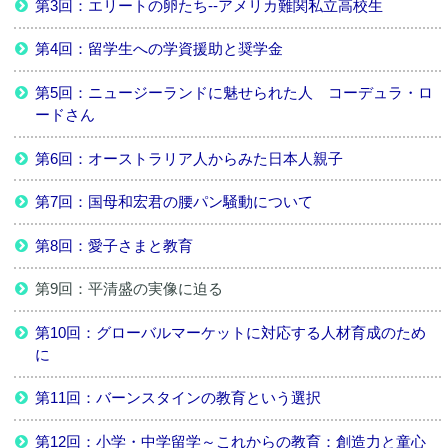
第3回：エリートの卵たち--アメリカ難関私立高校生
第4回：留学生への学資援助と奨学金
第5回：ニュージーランドに魅せられた人 コーデュラ・ロ
ードさん
第6回：オーストラリア人からみた日本人親子
第7回：国母和宏君の腰パン騒動について
第8回：愛子さまと教育
第9回：平清盛の実像に迫る
第10回：グローバルマーケットに対応する人材育成のため
に
第11回：バーンスタインの教育という選択
第12回：小学・中学留学～これからの教育：創造力と童心