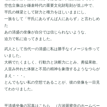
空也立像ほか鎌倉時代の重要文化財彫刻が並ぶ中で、
平氏の棟梁として財力と権力をほしいままにし、
一族をして「平氏にあらずんば人にあらず」と言わしめ
た
あの清盛の坐像が自分では信じられないような、
迫力で私に迫ってきました。
武人として当代一の清盛に私は勝手なイメージを作って
いました。
大柄でたくましく、行動力と決断力にとみ、勇猛果敢、
人並み外れた体躯と不屈の精神を象徴するようなつらが
まえ・・・。
とんでもない私の空想であることが、彼の坐像を一目見
てわかりました。
平清盛坐像の写真はこちら （六波羅蜜寺のホームペー