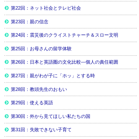
第22回：ネット社会とテレビ社会
第23回：親の信念
第24回：震災後のクライストチャーチ＆スロー文明
第25回：お母さんの留学体験
第26回：日本と英語圏の文化比較―個人の責任範囲
第27回：親がわが子に「ホッ」とする時
第28回：教頭先生のおもい
第29回：使える英語
第30回：外から見てほしい私たちの国
第31回：失敗できない子育て