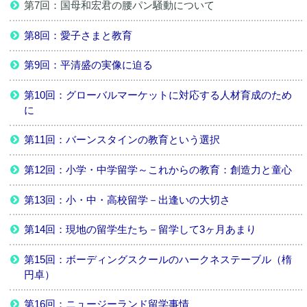
第7回：国母和宏君の腰パン騒動について
第8回：愛子さまと教育
第9回：平清盛の実像に迫る
第10回：グローバルマーケットに対応する人材育成のため
に
第11回：バーンスタインの教育という選択
第12回：小学・中学留学～これからの教育：創造力と童心
第13回：小・中・高校留学－出逢いの大切さ
第14回：現地の留学生たち－留学して3ヶ月あまり
第15回：ボーディングスクールのハークネステーブル（楕
円卓）
第16回：ニュージーランド留学事情