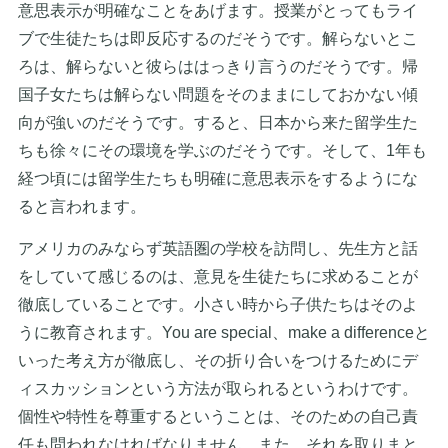
意思表示が明確なことをあげます。授業がとってもライ
ブで生徒たちは即反応するのだそうです。解らないとこ
ろは、解らないと彼らははっきり言うのだそうです。帰
国子女たちは解らない問題をそのままにしておかない傾
向が強いのだそうです。すると、日本から来た留学生た
ちも徐々にその環境を学ぶのだそうです。そして、1年も
経つ頃には留学生たちも明確に意思表示をするようにな
ると言われます。
アメリカのみならず英語圏の学校を訪問し、先生方と話
をしていて感じるのは、意見を生徒たちに求めることが
徹底していることです。小さい時から子供たちはそのよ
うに教育されます。You are special、make a differenceと
いった考え方が徹底し、その折り合いをつけるためにデ
ィスカッションという方法が取られるというわけです。
個性や特性を尊重するということは、そのための自己責
任も問われなければなりません。また、それを取りまと