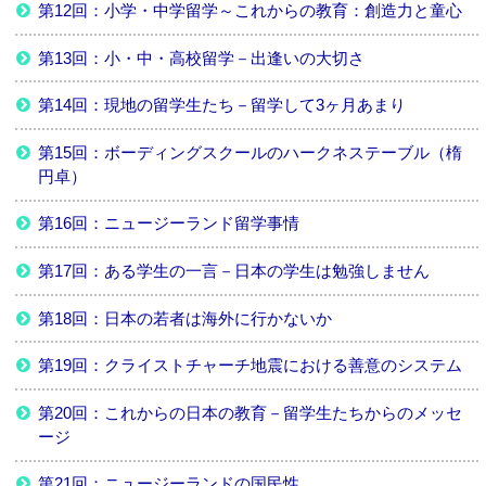
第12回：小学・中学留学～これからの教育：創造力と童心
第13回：小・中・高校留学－出逢いの大切さ
第14回：現地の留学生たち－留学して3ヶ月あまり
第15回：ボーディングスクールのハークネステーブル（楕
円卓）
第16回：ニュージーランド留学事情
第17回：ある学生の一言－日本の学生は勉強しません
第18回：日本の若者は海外に行かないか
第19回：クライストチャーチ地震における善意のシステム
第20回：これからの日本の教育－留学生たちからのメッセ
ージ
第21回：ニュージーランドの国民性