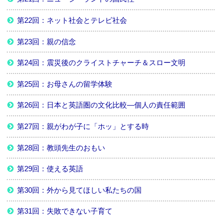
第22回：ネット社会とテレビ社会
第23回：親の信念
第24回：震災後のクライストチャーチ＆スロー文明
第25回：お母さんの留学体験
第26回：日本と英語圏の文化比較―個人の責任範囲
第27回：親がわが子に「ホッ」とする時
第28回：教頭先生のおもい
第29回：使える英語
第30回：外から見てほしい私たちの国
第31回：失敗できない子育て