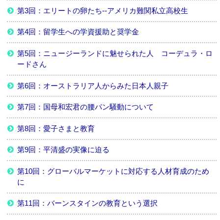
第3回：エリートの卵たち--アメリカ難関私立高校生
第4回：留学生への学資援助と奨学金
第5回：ニュージーランドに魅せられた人 コーデュラ・ロ
ードさん
第6回：オーストラリア人からみた日本人親子
第7回：国母和宏君の腰パン騒動について
第8回：愛子さまと教育
第9回：平清盛の実像に迫る
第10回：グローバルマーケットに対応する人材育成のため
に
第11回：バーンスタインの教育という選択