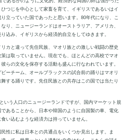
属国であるかのように文化的、経済的な両国の絆は強かった
、ひつじを中心として家畜を育て、イギリスであるいはイ
り立っていた国であったと思います。80年代になり、こ
くなり、ニュージーランドはオーストラリア、アメリカ、
売り込み、イギリスから経済的自立をしてゆきます。
メリカと違って先住民族、マオリ族との激しい戦闘の歴史
政策は取っていません。現在でも、ほとんどの高校でマオ
、彼らの文化を保存する活動も盛んに行なわれています。
グビーチーム、オールブラックスの試合前の踊りはマオリ
鼓舞する踊りです。先住民族との共存はこの国では当たり
。
人という人口のニュージーランドですが、国内マーケット規
国であることから、日本や韓国のように自国製の車、電化
に食い込むような経済力は持っていません。
国民性に私は日本との共通点をいくつか見出します。ま