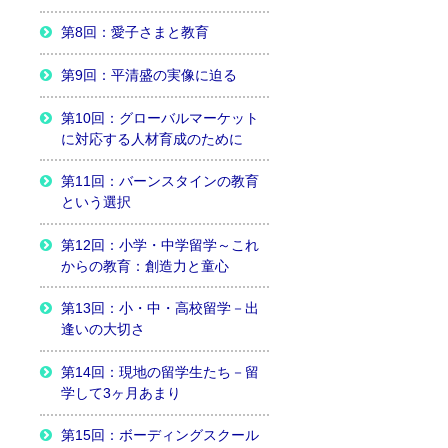
第8回：愛子さまと教育
第9回：平清盛の実像に迫る
第10回：グローバルマーケット
に対応する人材育成のために
第11回：バーンスタインの教育
という選択
第12回：小学・中学留学～これ
からの教育：創造力と童心
第13回：小・中・高校留学－出
逢いの大切さ
第14回：現地の留学生たち－留
学して3ヶ月あまり
第15回：ボーディングスクール