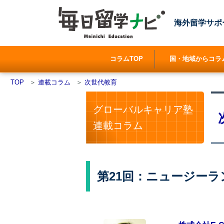
海外留学サポ
コラムTOP
国・地域からコラ
TOP
＞
連載コラム
＞
次世代教育
グローバルキャリア塾
連載コラム
第21回：ニュージー