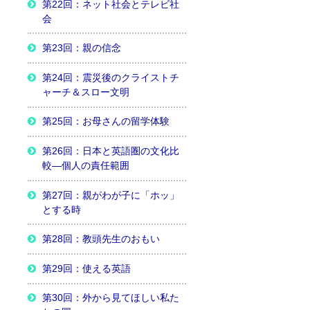
第22回：ネット社会とテレビ社
会
第23回：親の信念
第24回：震災後のクライストチ
ャーチ＆スロー文明
第25回：お母さんの留学体験
第26回：日本と英語圏の文化比
較―個人の責任範囲
第27回：親がわが子に「ホッ」
とする時
第28回：教頭先生のおもい
第29回：使える英語
第30回：外から見てほしい私た