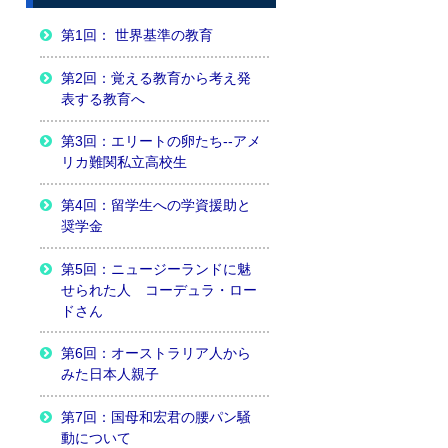
第1回： 世界基準の教育
第2回：覚える教育から考え発
表する教育へ
第3回：エリートの卵たち--アメ
リカ難関私立高校生
第4回：留学生への学資援助と
奨学金
第5回：ニュージーランドに魅
せられた人 コーデュラ・ロー
ドさん
第6回：オーストラリア人から
みた日本人親子
第7回：国母和宏君の腰パン騒
動について