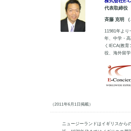
株式会社E-Co
代表取締役
斉藤 克明 
11981年
年、中学・高
くIECA(教
役、海外留学
（2011年6月1日掲載）
ニュージーランドはイギリスから