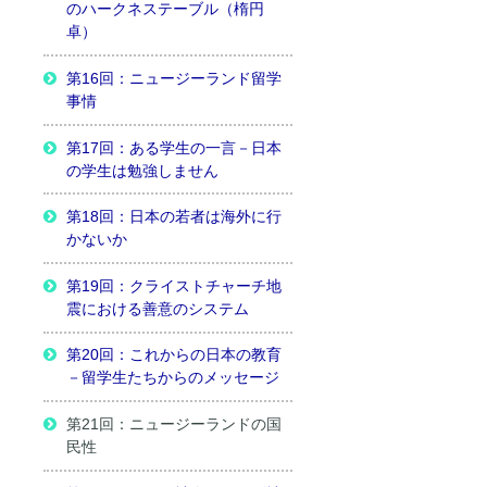
のハークネステーブル（楕円
卓）
第16回：ニュージーランド留学
事情
第17回：ある学生の一言－日本
の学生は勉強しません
第18回：日本の若者は海外に行
かないか
第19回：クライストチャーチ地
震における善意のシステム
第20回：これからの日本の教育
－留学生たちからのメッセージ
第21回：ニュージーランドの国
民性