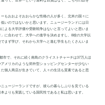
と違って、世界一という過剰な自負はなく、こちらの話を
リーもおおよそおおらかな性格の人が多く、北米の国々に
り低いのではないかと思います。ニュージーランドには日
値による大学評価や受験戦争はないと言ってよいと思いま
方」に合わせて、大学への進学を決めますし、8校の大学以
校でまず学び、それから大学へと進む学生もたくさんいま
人都市で、それに続く南島のクライストチャーチは37万人ほ
やアメリカのような郊外型ショッピングセンターが少ない
まだ個人商店が生きていて、人々の生活も質素であると思
いニュージーランドですが、彼らの暮らしぶりを見ている
日本よりも実践している国民性であると私は思います。