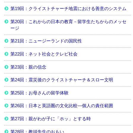
第19回：クライストチャーチ地震における善意のシステム
第20回：これからの日本の教育－留学生たちからのメッセ
ージ
第21回：ニュージーランドの国民性
第22回：ネット社会とテレビ社会
第23回：親の信念
第24回：震災後のクライストチャーチ＆スロー文明
第25回：お母さんの留学体験
第26回：日本と英語圏の文化比較―個人の責任範囲
第27回：親がわが子に「ホッ」とする時
第28回：教頭先生のおもい